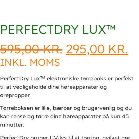
PERFECTDRY LUX™
595,00
KR.
DEN
295,00
KR.
D
OPRINDELI
A
INKL. MOMS
PRIS
P
PerfectDry Lux™ elektroniske tørreboks er perfekt
VAR:
E
til at vedligeholde dine høreapparater og
595,00 KR..
2
ørepropper.
Tørreboksen er lille, bærbar og brugervenlig og du
kan rense og tørre dine høreapparater på kun 45
minutter.
PerfectDry bruger UV-lys til at tørring, hvilket gør