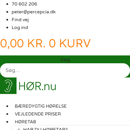
Videre
70 602 206
til
peter@percepcia.dk
indhold
Find vej
Log ind
0,00
KR.
0
KURV
Søg
BÆREDYGTIG HØRELSE
VEJLEDENDE PRISER
HØRETAB
HAR DU HØRETAB?