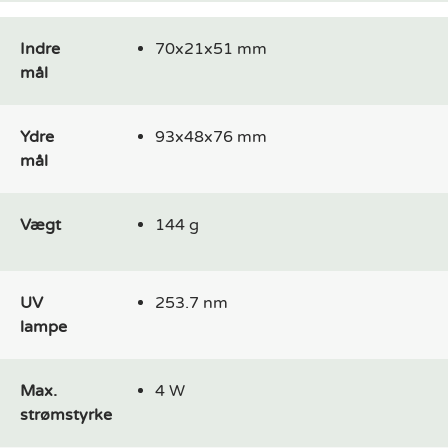
Indre
70x21x51 mm
mål
Ydre
93x48x76 mm
mål
Vægt
144 g
UV
253.7 nm
lampe
Max.
4 W
strømstyrke