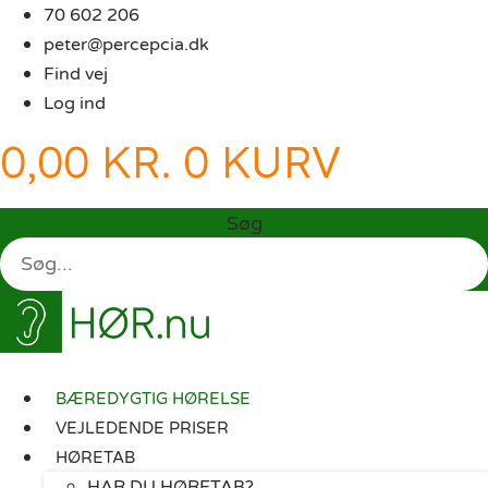
Videre
70 602 206
til
peter@percepcia.dk
indhold
Find vej
Log ind
0,00
KR.
0
KURV
Søg
BÆREDYGTIG HØRELSE
VEJLEDENDE PRISER
HØRETAB
HAR DU HØRETAB?