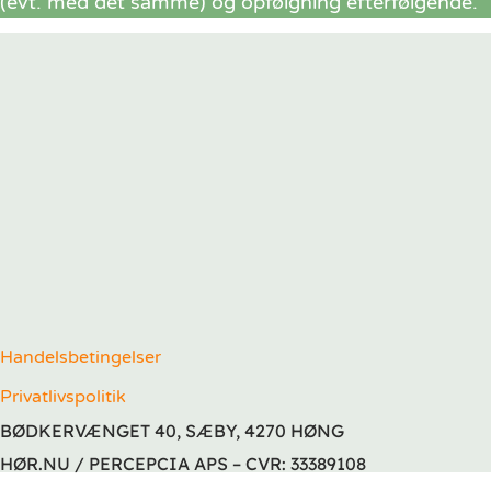
(evt. med det samme) og opfølgning efterfølgende.
Handelsbetingelser
Privatlivspolitik
BØDKERVÆNGET 40, SÆBY, 4270 HØNG
HØR.NU / PERCEPCIA APS – CVR: 33389108