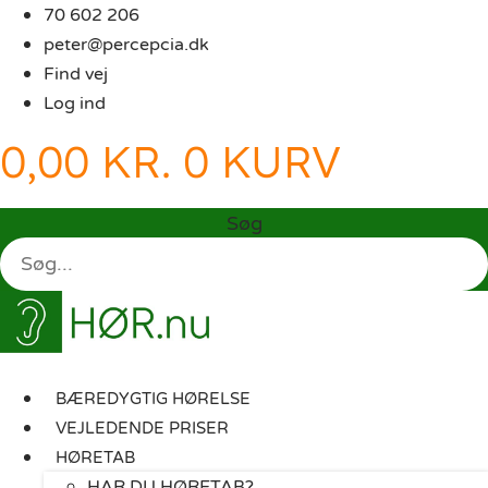
Videre
70 602 206
til
peter@percepcia.dk
indhold
Find vej
Log ind
0,00
KR.
0
KURV
Søg
BÆREDYGTIG HØRELSE
VEJLEDENDE PRISER
HØRETAB
HAR DU HØRETAB?