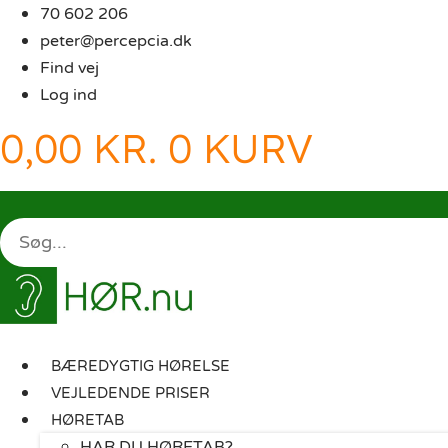
Videre
70 602 206
til
peter@percepcia.dk
indhold
Find vej
Log ind
0,00
KR.
0
KURV
BÆREDYGTIG HØRELSE
VEJLEDENDE PRISER
HØRETAB
HAR DU HØRETAB?