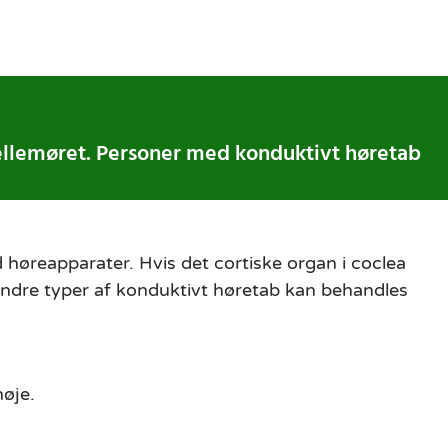
mellemøret. Personer med konduktivt høretab
d høreapparater. Hvis det cortiske organ i coclea
 Andre typer af konduktivt høretab kan behandles
høje.